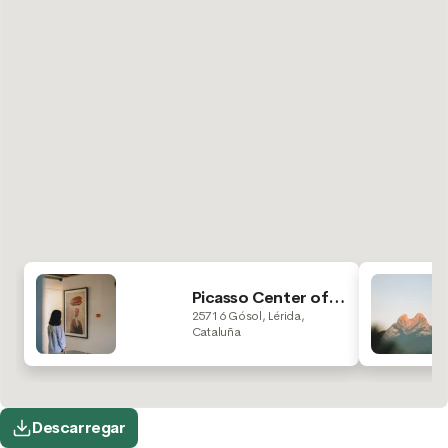
Picasso Center of
Gósol
25716 Gósol, Lérida,
Cataluña
Descarregar